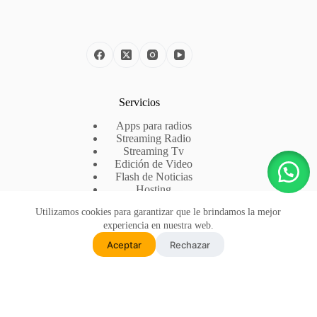
Servicios
Apps para radios
Streaming Radio
Streaming Tv
Edición de Video
Flash de Noticias
Hosting
Registro de Dominios
✕
Utilizamos cookies para garantizar que le brindamos la mejor
Martín compró recientemente
experiencia en nuestra web.
Flash de Noticias - Mensual
hace 2 días
Contacto
Aceptar
Rechazar
WhatsApp:
(+54) 5491127840006
Tenes alguna consulta más?
Contactanos