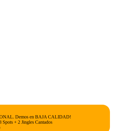
AD ZONAL. Demos en BAJA CALIDAD!
8 Spots + 2 Jingles Cantados
)