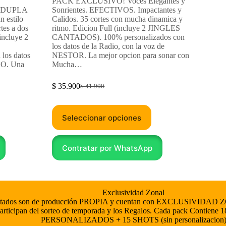
PACK EXCLUSIVO! Voces Elegantes y
 DUPLA
Sonrientes. EFECTIVOS. Impactantes y
n estilo
Calidos. 35 cortes con mucha dinamica y
tes a dos
ritmo. Edicion Full (incluye 2 JINGLES
incluye 2
CANTADOS). 100% personalizados con
los datos de la Radio, con la voz de
 los datos
NESTOR. La mejor opcion para sonar con
LO. Una
Mucha…
$
35.900
$
41.900
Seleccionar opciones
Contratar por WhatsApp
Exclusividad Zonal​
esentados son de producción PROPIA y cuentan con EXCLUSIVID
participan del sorteo de temporada y los Regalos. Cada pack Contiene 1
PERSONALIZADOS + 15 SHOTS (sin personalizacion