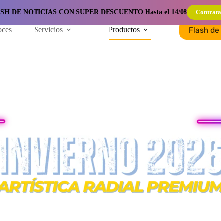
SH DE NOTICIAS CON SUPER DESCUENTO Hasta el 14/08
Contrata
Flash de 
oces
Servicios
Productos