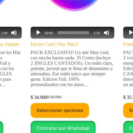
Reproductor
Repr
1:46
00:00
1:30
de
de
audio
audi
z: Jonatan
Electro Cool | Voz: Pitu F
Feme
 los Hits
PACK EXCLUSIVO! Un arte Muy cool,
PACK
es
con mucha buena onda. 35 Cortes (incluye
2 voc
Full y
2 JINGLES CANTADOS), Un estilo claro,
energ
con los
potente, juvenil que te llena de dinamismo y
Edic
INGLES
adrenalina. Ese estilo unico que siempre
CANT
 para
gusta. Edicion Full. 100%
dato
on…
personalizados con los datos…
un a
$
34.900
$
35.
$
39.900
Seleccionar opciones
S
Contratar por WhatsApp
C