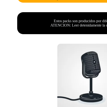
Estos packs son producidos por dif
ATENCION: Leer detenidamente la desc