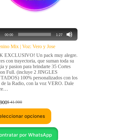
oductor
00:00
1:27
o
nino Mix | Voz: Vero y Jose
 EXCLUSIVO! Un pack muy alegre.
es con trayectoria, que suman toda su
ia y pasion para brindarte 35 Cortes
ion Full. (incluye 2 JINGLES
ADOS) 100% personalizados con los
s de la Radio, con la voz VERO. Dale
ire…
900
$
41.900
eleccionar opciones
ontratar por WhatsApp