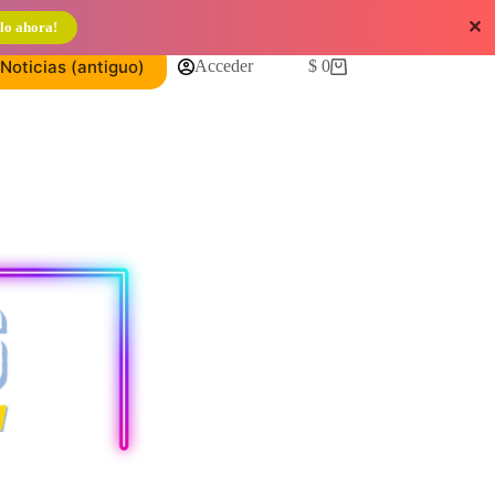
✕
lo ahora!
Noticias (antiguo)
Acceder
$
0