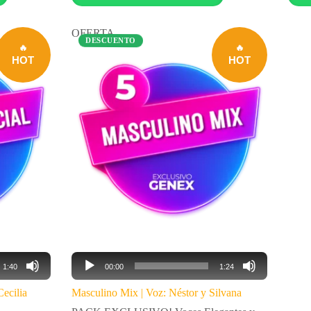
OFERTA
DESCUENTO
Reproductor
1:40
00:00
1:24
de
audio
ecilia
Masculino Mix | Voz: Néstor y Silvana