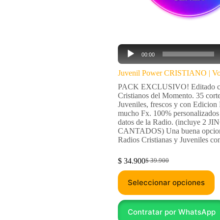
Reproductor
00:00
de
audio
Juvenil Power CRISTIANO | Vo
PACK EXCLUSIVO! Editado con
Cristianos del Momento. 35 cort
Juveniles, frescos y con Edicion 
mucho Fx. 100% personalizados 
datos de la Radio. (incluye 2 J
CANTADOS) Una buena opcion
Radios Cristianas y Juveniles c
$
34.900
$
39.900
Seleccionar opciones
Contratar por WhatsApp