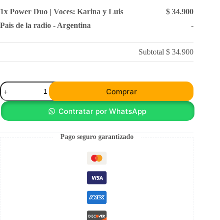
1x
Power Duo | Voces: Karina y Luis
$ 34.900
Pais de la radio
-
Argentina
-
Subtotal
$ 34.900
Power
Comprar
Duo
|
Voces:
Contratar por WhatsApp
Karina
y
Luis
Pago seguro garantizado
cantidad