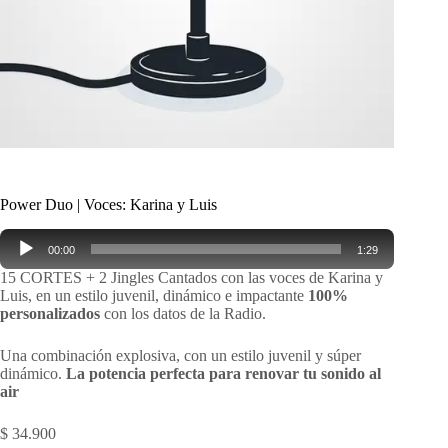
Power Duo | Voces: Karina y Luis
Reproductor
00:00
1:29
de
audio
15 CORTES + 2 Jingles Cantados con las voces de Karina y
Luis, en un estilo juvenil, dinámico e impactante
100%
personalizados
con los datos de la Radio.
Una combinación explosiva, con un estilo juvenil y súper
dinámico.
La potencia perfecta para renovar tu sonido al
air
$
34.900