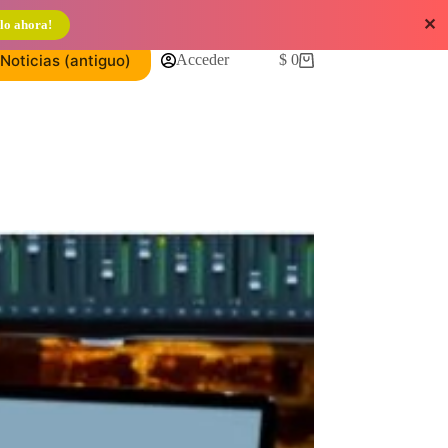
✕
lo ahora!
Noticias (antiguo)
Acceder
$
0
Carro
de
compra