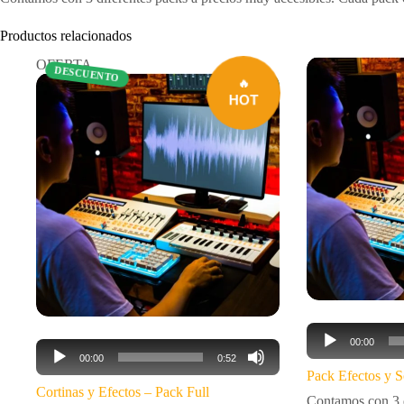
Productos relacionados
OFERTA
DESCUENTO
Reproductor
00:00
Reproductor
de
00:00
0:52
de
audio
Pack Efectos y 
audio
Cortinas y Efectos – Pack Full
Contamos con 3 d