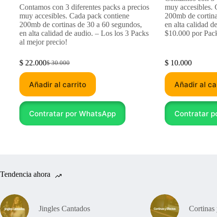
Contamos con 3 diferentes packs a precios
muy accesibles. 
muy accesibles. Cada pack contiene
200mb de cortina
200mb de cortinas de 30 a 60 segundos,
en alta calidad 
en alta calidad de audio. – Los los 3 Packs
$10.000 por Pack
al mejor precio!
$
22.000
$
10.000
$
30.000
El
El
precio
precio
Añadir al carrito
original
actual
Añadir al ca
era:
es:
$ 30.000.
$ 22.000.
Contratar por WhatsApp
Contratar 
Tendencia ahora
Jingles Cantados
Cortinas 