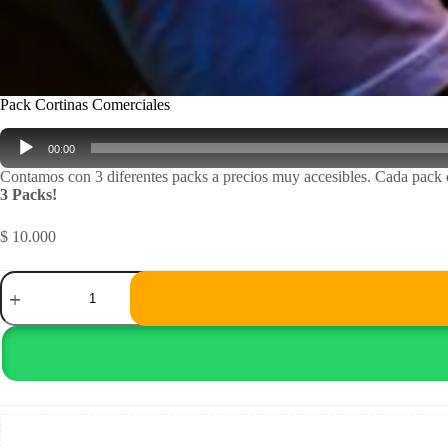
Pack Cortinas Comerciales
Reproductor
00:00
de
audio
Contamos con 3 diferentes packs a precios muy accesibles. Cada pack c
3 Packs!
$
10.000
Pack
Cortinas
Comerciales
cantidad