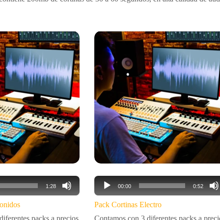
Reproductor
1:28
00:00
0:52
de
audio
Sonidos
Pack Cortinas Electro
iferentes packs a precios
Contamos con 3 diferentes packs a preci